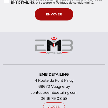
EMB DETAILING
, et j’accepte la
Politique de confidentialité
.
EMB DETAILING
4 Route du Pont Pinay
69670 Vaugneray
contact@embdetailing.com
06 16 79 08 58
ACCÈS